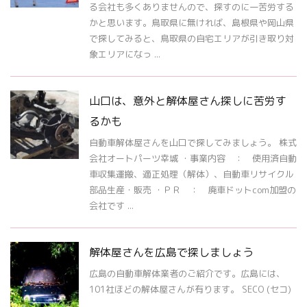
る会社も多くありませんので、探すのに一苦労する
かと思います。鳥取県に無ければ、島根県や岡山県
で探してみると、鳥取県の自宅エリアが引き取り対
象エリアになっ ...
山口は、意外と解体屋さん探しに苦労す
るかも
自動車解体屋さんを山口で探してみましょう。 株式
会社オートパーツ幸城 ・事業内容 ： 使用済自動
車収集運搬、適正処理（解体）、自動車リサイクル
部品生産・販売 ・ＰＲ ： 廃車ドットcom加盟の
会社です ...
解体屋さんを広島で探しましょう
広島の自動車解体業者のご紹介です。広島には、
101社ほどの解体屋さんが有ります。 SECO (セコ)