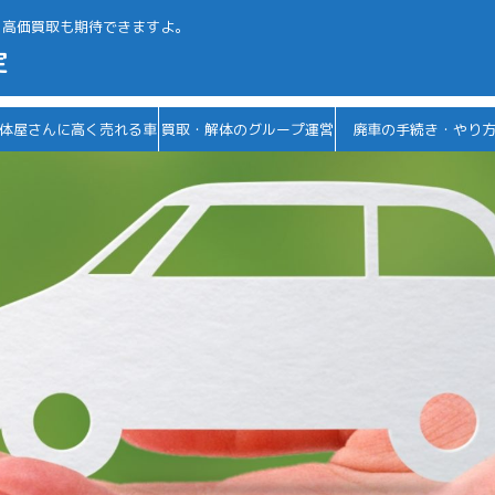
、高価買取も期待できますよ。
定
体屋さんに高く売れる車
買取・解体のグループ運営
廃車の手続き・やり
会社